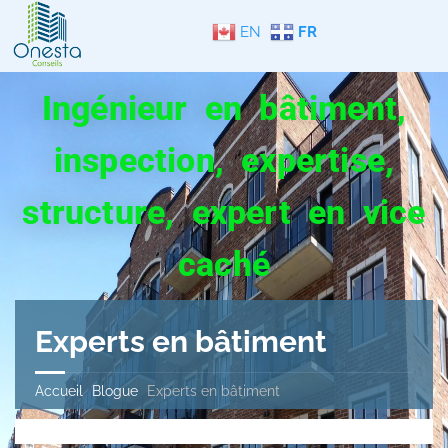
EN
FR
Ingénieur en bâtiment,
inspection, expertise,
structure, expert en vice
caché
Experts en bâtiment
Accueil
Blogue
Experts en bâtiment