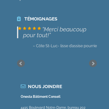
satisfaite de ma rencontre
avec l’ingénieur M. Mounir
Boutros.
TÉMOIGNAGES
Longueuil-vice caché
Merci beaucoup
pour tout!
Côte St-Luc- lisse d’assise pourrie
C’est très bien cette
lettre, merci pour la rapidité
et l’efficacité.
Mirabel (St-Canut)-Condensation
Merci beaucoup.
Très professionnel !
NOUS JOINDRE
(Mercier/Hochelaga-Maisonneuve)-
Onesta Bâtiment Conseil
affaissement plancher
J’ai aimé l’expertise
4415 Boulevard Notre-Dame, bureau 202