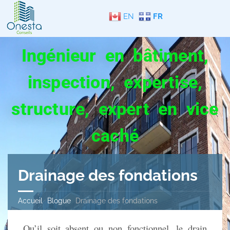
EN
FR
Ingénieur en bâtiment,
inspection, expertise,
structure, expert en vice
caché
Drainage des fondations
Accueil
Blogue
Drainage des fondations
Qu’il soit absent ou non fonctionnel, le drain