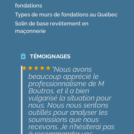
signifier le
fondations
professionnalisme
Types de murs de fondations au Québec
démontré par M. Boutros
Solin de base revêtement en
ainsi que la précision des
maçonnerie
explications fournies lors de
l’inspection. Merci pour
votre collaboration
TÉMOIGNAGES
Montréal-effritement fondation
Nous avons
beaucoup apprécié le
professionnalisme de M
Boutros, et il a bien
vulgarisé la situation pour
nous. Nous nous sentons
outillés pour analyser les
soumissions que nous
recevons. Je n’hésiterai pas
à recommander vos