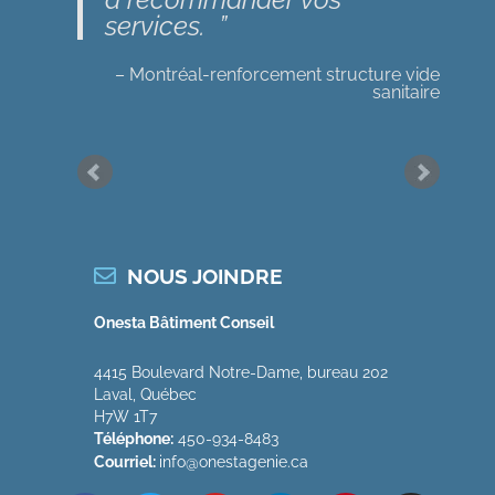
services.
Montréal-renforcement structure vide
sanitaire
J’ai beaucoup
apprécié les services
professionnels de M.
Boutros. Il m’a fourni une
bonne expertise et des
pistes à suivre.
NOUS JOINDRE
Montréal, Québec-structure sous-sol
Merci pour la
Onesta Bâtiment Conseil
rapidité de transmission de
l’expertise. Nous en sommes
4415 Boulevard Notre-Dame, bureau 202
Laval, Québec
reconnaissant.
H7W 1T7
Téléphone:
450-934-8483
Laval-humidité au sous-sol
Courriel:
info@onestagenie.ca
Nous avons