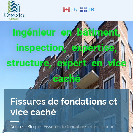
EN
FR
Ingénieur en bâtiment,
inspection, expertise,
structure, expert en vice
caché
Fissures de fondations et
vice caché
Accueil
Blogue
Fissures de fondations et vice caché